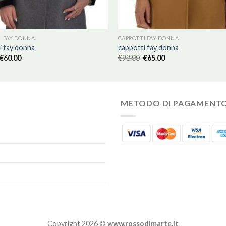
I FAY DONNA
CAPPOTTI FAY DONNA
i fay donna
cappotti fay donna
€
60.00
€
98.00
€
65.00
METODO DI PAGAMENT
Copyright 2026 ©
www.rossodimarte.it