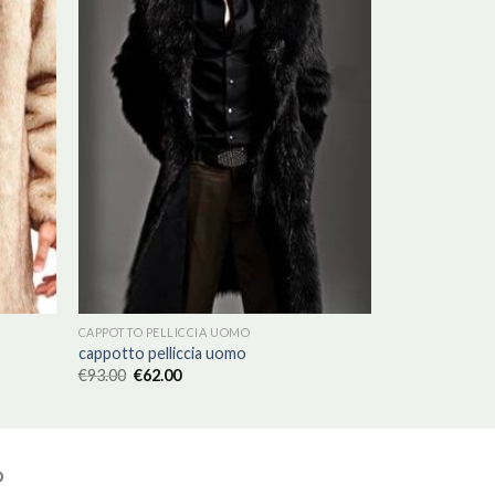
CAPPOTTO PELLICCIA UOMO
cappotto pelliccia uomo
€
93.00
€
62.00
O