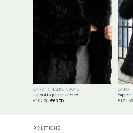
CAPPOTTO PELLICCIA UOMO
CAPPOTT
cappotto pelliccia uomo
cappott
€
102.00
€
68.00
€
101.00
POLITICHE