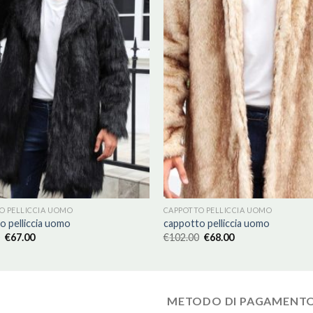
O PELLICCIA UOMO
CAPPOTTO PELLICCIA UOMO
o pelliccia uomo
cappotto pelliccia uomo
€
67.00
€
102.00
€
68.00
METODO DI PAGAMENT