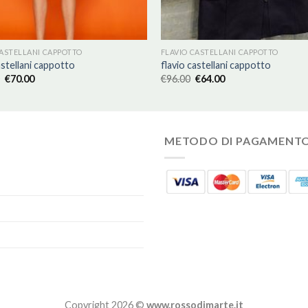
CASTELLANI CAPPOTTO
FLAVIO CASTELLANI CAPPOTTO
astellani cappotto
flavio castellani cappotto
€
70.00
€
96.00
€
64.00
METODO DI PAGAMENT
Copyright 2026 ©
www.rossodimarte.it