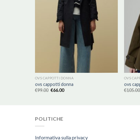
OVS CAPPOTTI DONNA
OVS CAP
ovs cappotti donna
ovs cap
€
99.00
€
66.00
€
105.00
POLITICHE
Informativa sulla privacy