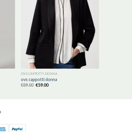
OVS CAPPOTTI DONNA
ovs cappotti donna
€
89.00
€
59.00
O