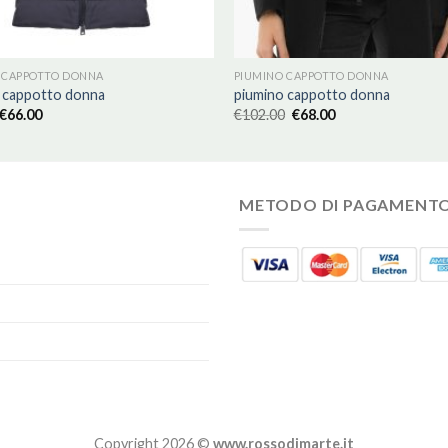
 CAPPOTTO DONNA
PIUMINO CAPPOTTO DONNA
 cappotto donna
piumino cappotto donna
€
66.00
€
102.00
€
68.00
METODO DI PAGAMENT
Copyright 2026 ©
www.rossodimarte.it