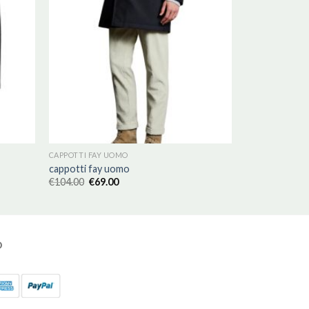
CAPPOTTI FAY UOMO
cappotti fay uomo
€
104.00
€
69.00
O