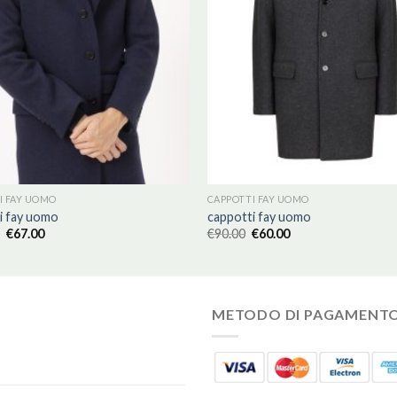
I FAY UOMO
CAPPOTTI FAY UOMO
i fay uomo
cappotti fay uomo
€
67.00
€
90.00
€
60.00
METODO DI PAGAMENT