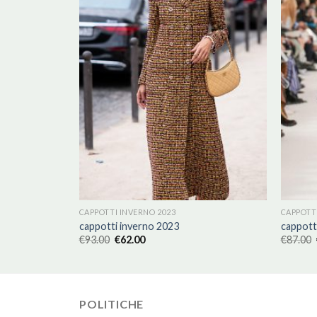
CAPPOTTI INVERNO 2023
CAPPOTT
cappotti inverno 2023
cappott
€
93.00
€
62.00
€
87.00
POLITICHE