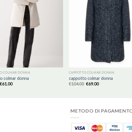
O COLMAR DONNA
CAPPOTTO COLMAR DONNA
o colmar donna
cappotto colmar donna
€
61.00
€
104.00
€
69.00
METODO DI PAGAMENT