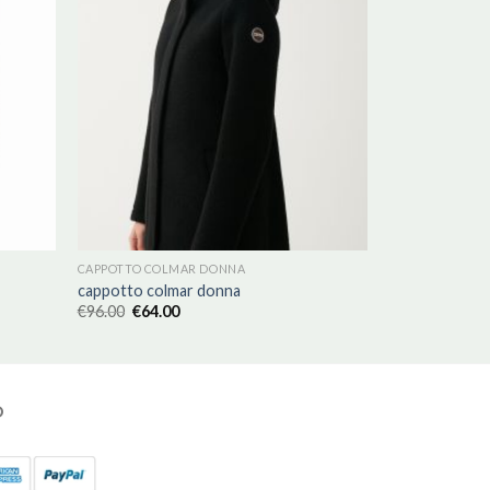
CAPPOTTO COLMAR DONNA
cappotto colmar donna
€
96.00
€
64.00
O