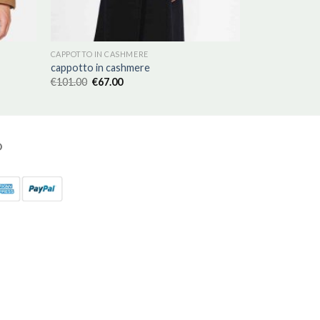
CAPPOTTO IN CASHMERE
cappotto in cashmere
€
101.00
€
67.00
O