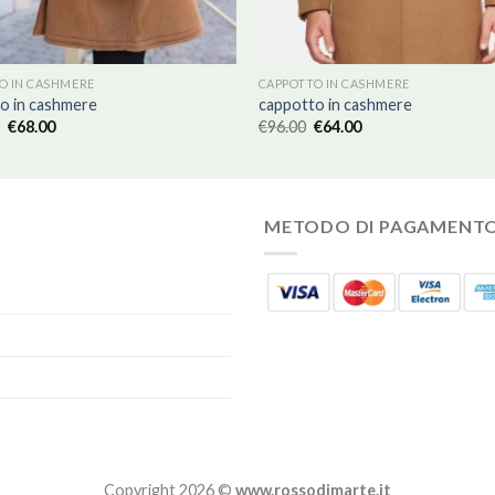
O IN CASHMERE
CAPPOTTO IN CASHMERE
o in cashmere
cappotto in cashmere
€
68.00
€
96.00
€
64.00
METODO DI PAGAMENT
Copyright 2026 ©
www.rossodimarte.it