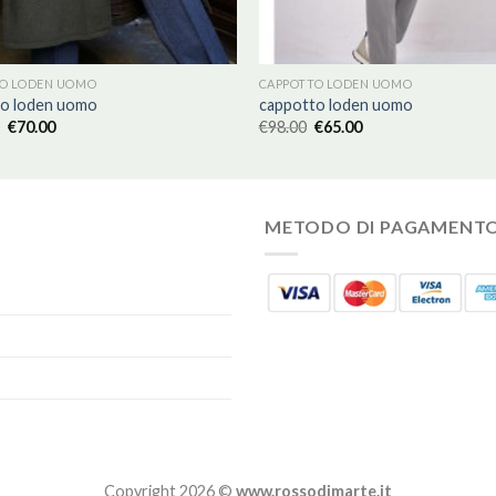
O LODEN UOMO
CAPPOTTO LODEN UOMO
to loden uomo
cappotto loden uomo
€
70.00
€
98.00
€
65.00
METODO DI PAGAMENT
Copyright 2026 ©
www.rossodimarte.it