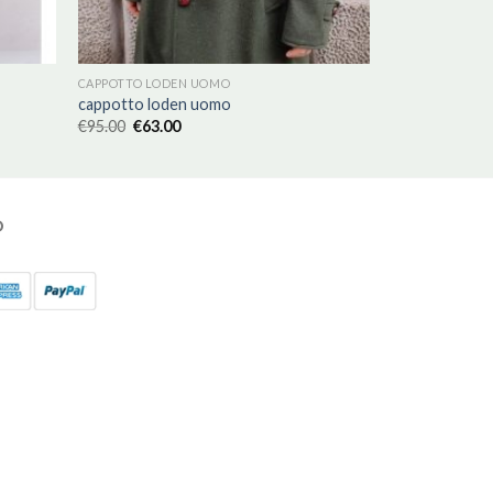
CAPPOTTO LODEN UOMO
cappotto loden uomo
€
95.00
€
63.00
O