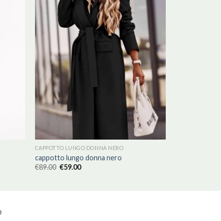
CAPPOTTO LUNGO DONNA NERO
cappotto lungo donna nero
€
89.00
€
59.00
O