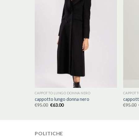
O
CAPPOTTO LUNGO DONNA NERO
CAPPOTT
o
cappotto lungo donna nero
cappott
€
95.00
€
63.00
€
95.00
POLITICHE