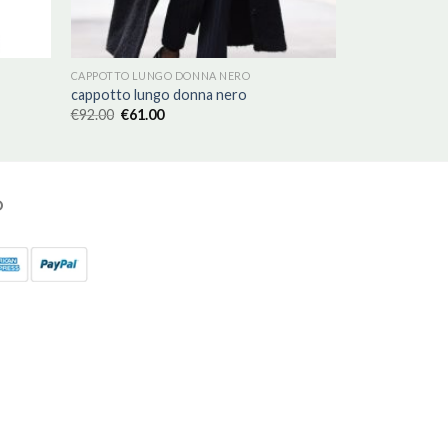
CAPPOTTO LUNGO DONNA NERO
cappotto lungo donna nero
€
92.00
€
61.00
O