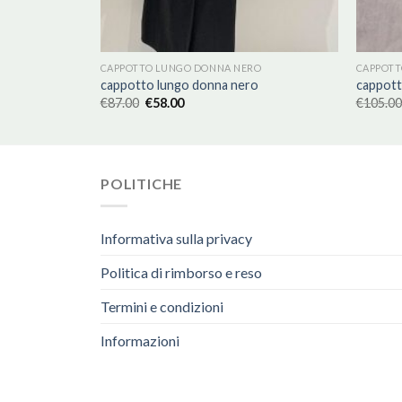
O
CAPPOTTO LUNGO DONNA NERO
CAPPOTT
o
cappotto lungo donna nero
cappott
€
87.00
€
58.00
€
105.00
POLITICHE
Informativa sulla privacy
Politica di rimborso e reso
Termini e condizioni
Informazioni