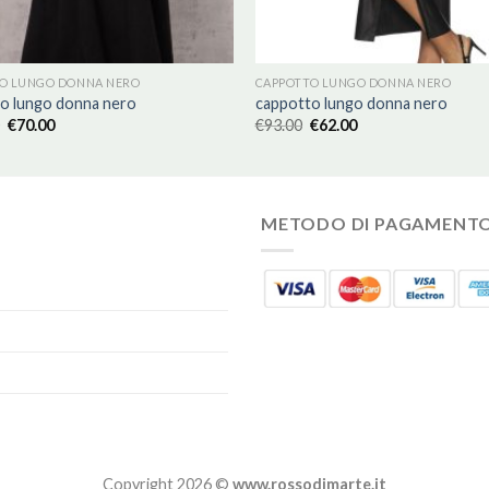
O LUNGO DONNA NERO
CAPPOTTO LUNGO DONNA NERO
o lungo donna nero
cappotto lungo donna nero
€
70.00
€
93.00
€
62.00
METODO DI PAGAMENT
Copyright 2026 ©
www.rossodimarte.it