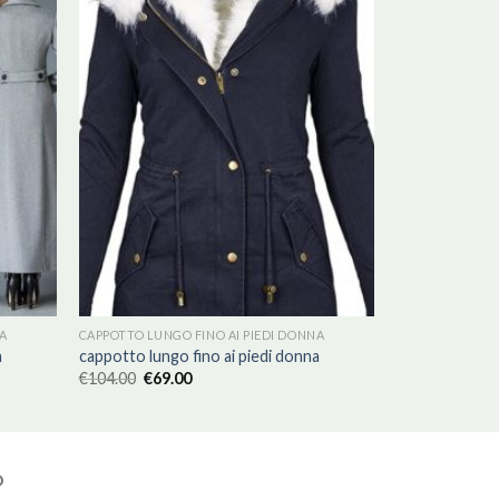
A
CAPPOTTO LUNGO FINO AI PIEDI DONNA
a
cappotto lungo fino ai piedi donna
€
104.00
€
69.00
O