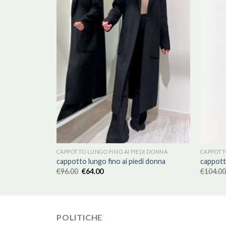
DI DONNA
CAPPOTTO LUNGO FINO AI PIEDI DONNA
CAPPOTT
i donna
cappotto lungo fino ai piedi donna
cappotto
€
96.00
€
64.00
€
104.00
POLITICHE