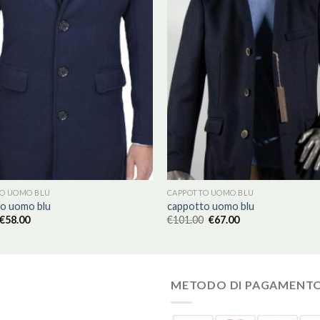
O UOMO BLU
CAPPOTTO UOMO BLU
o uomo blu
cappotto uomo blu
€
58.00
€
101.00
€
67.00
METODO DI PAGAMENT