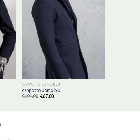
CAPPOTTO UOMO BLU
cappotto uomo blu
€
101.00
€
67.00
O