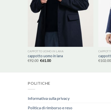
CAPPOTTO UOMO IN LANA
CAPPOTT
cappotto uomo in lana
cappott
€
92.00
€
61.00
€
102.00
POLITICHE
Informativa sulla privacy
Politica di rimborso e reso