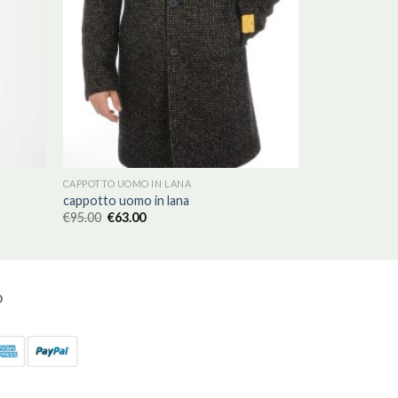
CAPPOTTO UOMO IN LANA
cappotto uomo in lana
€
95.00
€
63.00
O