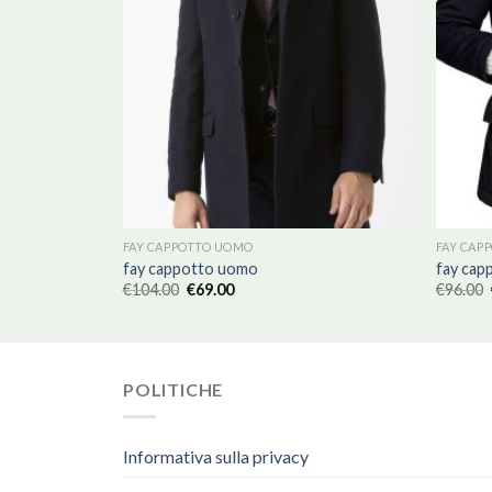
FAY CAPPOTTO UOMO
FAY CAP
fay cappotto uomo
fay cap
€
104.00
€
69.00
€
96.00
POLITICHE
Informativa sulla privacy