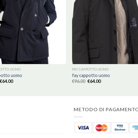
POTTO UOMO
FAY CAPPOTTO UOMO
potto uomo
fay cappotto uomo
€
64.00
€
96.00
€
64.00
METODO DI PAGAMENT