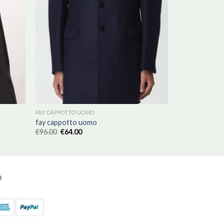
FAY CAPPOTTO UOMO
fay cappotto uomo
€
96.00
€
64.00
O