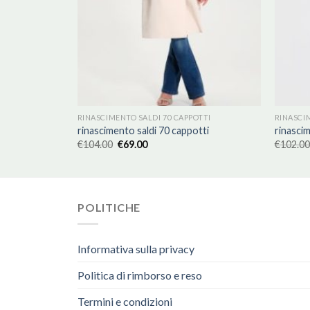
OTTI
RINASCIMENTO SALDI 70 CAPPOTTI
RINASCI
tti
rinascimento saldi 70 cappotti
rinascim
€
104.00
€
69.00
€
102.00
POLITICHE
Informativa sulla privacy
Politica di rimborso e reso
Termini e condizioni