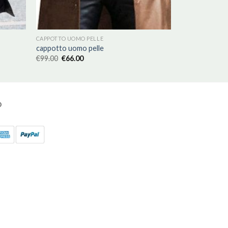
CAPPOTTO UOMO PELLE
cappotto uomo pelle
€
99.00
€
66.00
O