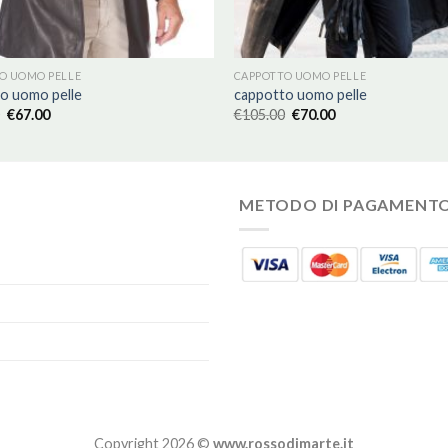
O UOMO PELLE
CAPPOTTO UOMO PELLE
o uomo pelle
cappotto uomo pelle
€
67.00
€
105.00
€
70.00
METODO DI PAGAMENT
Copyright 2026 ©
www.rossodimarte.it