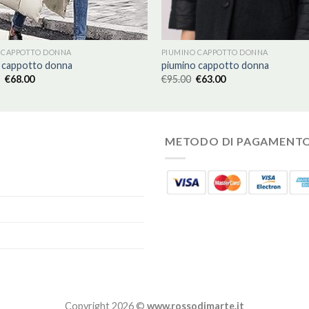
 CAPPOTTO DONNA
PIUMINO CAPPOTTO DONNA
 cappotto donna
piumino cappotto donna
€
68.00
€
95.00
€
63.00
METODO DI PAGAMENT
Copyright 2026 ©
www.rossodimarte.it